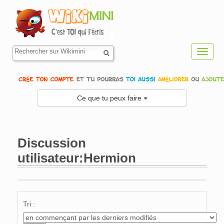
Toggl
navig
Ce que tu peux faire
Discussion
utilisateur:Hermion
Aller à :
navigation
,
rechercher
Tri :