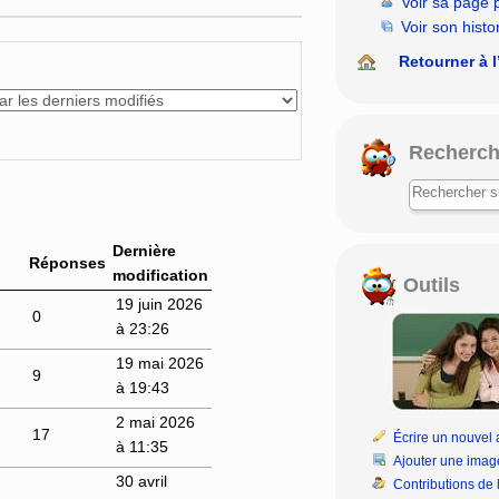
Voir sa page 
Voir son histo
Retourner à l
Recherch
Dernière
Réponses
modification
Outils
19 juin 2026
0
à 23:26
19 mai 2026
9
à 19:43
2 mai 2026
17
Écrire un nouvel a
à 11:35
Ajouter une imag
30 avril
Contributions de l