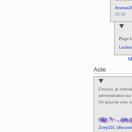
Ananas3
20:30
P
age
Loulou
M
Aide
Coucou, je connai
administratice sur
On pourrai crée un
ℳe p₳rl₤r ? 
Zoey101
(
discuss