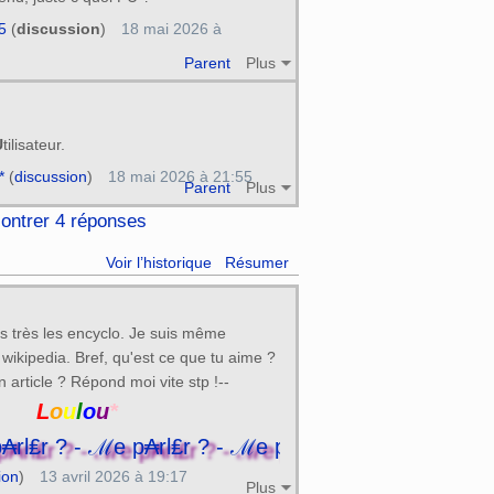
5
(
discussion
)
18 mai 2026 à
Parent
Plus
U
tilisateur.
*
(
discussion
)
18 mai 2026 à 21:55
Parent
Plus
ontrer 4 réponses
Voir l’historique
Résumer
s très les encyclo. Je suis même
 wikipedia. Bref, qu'est ce que tu aime ?
 article ? Répond moi vite stp !--
L
o
u
l
o
u
*
- ℳe p₳rl₤r ? - ℳe p₳rl₤r ? - ℳe p₳rl₤r ? - ℳe p
ion
)
13 avril 2026 à 19:17
Plus