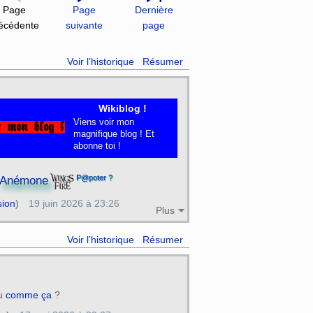
Page
Page
Dernière
écédente
suivante
page
Voir l’historique
Résumer
Wikiblog !
Viens voir mon
magnifique blog ! Et
abonne toi !
P@poter ?
Anémone
sion
)
19 juin 2026 à 23:26
Plus
Voir l’historique
Résumer
au
comme ça
?