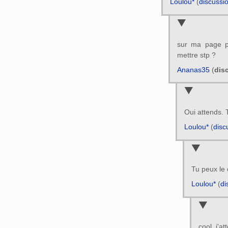
Loulou*
(
discussi
sur ma page p
mettre stp ?
Ananas35
(
dis
Oui attends. T
Loulou*
(
disc
Tu peux le 
Loulou*
(
di
cool, j'a