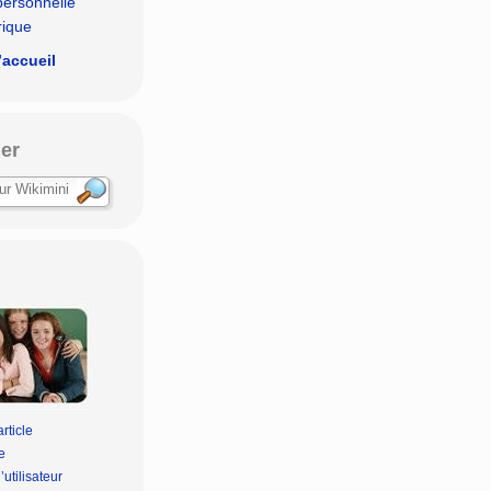
personnelle
rique
’accueil
er
rticle
e
’utilisateur