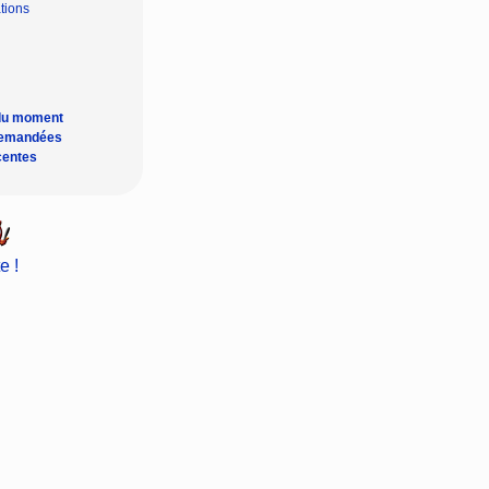
tions
du moment
demandées
centes
e !