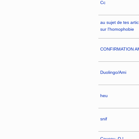
Cc
au sujet de tes artic
sur l'homophobie
CONFIRMATION A
Duolingo/Ami
heu
snif
Coucou :D !