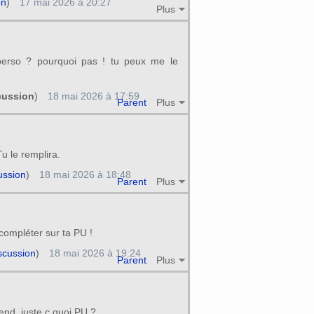
on
)
17 mai 2026 à 20:27
Plus
erso ? pourquoi pas ! tu peux me le
cussion
)
18 mai 2026 à 17:59
Parent
Plus
u le remplira.
ussion
)
18 mai 2026 à 18:48
Parent
Plus
compléter sur ta PU !
scussion
)
18 mai 2026 à 19:24
Parent
Plus
ttend, juste c quoi PU ?