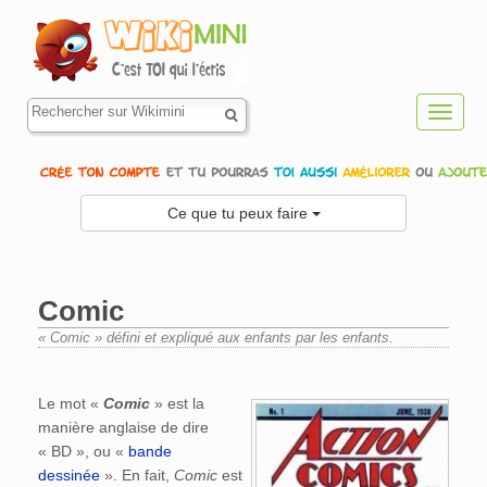
Toggl
navig
Ce que tu peux faire
Comic
« Comic » défini et expliqué aux enfants par les enfants.
Aller à :
navigation
,
rechercher
Le mot «
Comic
» est la
manière anglaise de dire
« BD », ou «
bande
dessinée
». En fait,
Comic
est