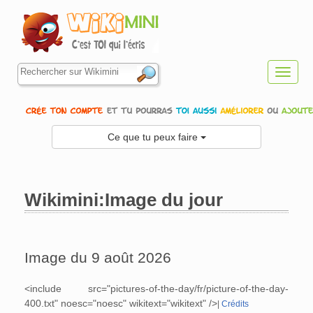
Toggl
navig
Ce que tu peux faire
Wikimini:Image du jour
Aller à :
navigation
,
rechercher
Image du 9 août 2026
<include src="pictures-of-the-day/fr/picture-of-the-day-
400.txt" noesc="noesc" wikitext="wikitext" />
|
Crédits