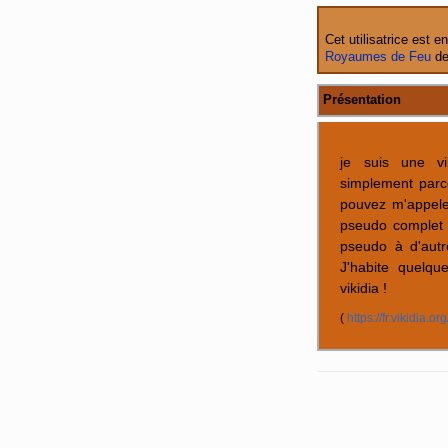
Cet utilisatrice est e
Royaumes de Feu
de
Présentation
je suis une vi
simplement parc
pouvez m'appele
pseudo complet (
pseudo à d'autr
J'habite quelqu
vikidia !
(
https://fr.vikidia.o