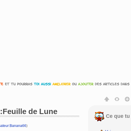
e:Feuille de Lune
Ce que tu 
isateur:Banana66
)
rechercher