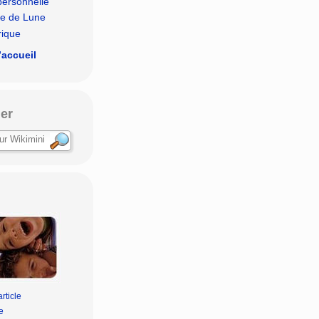
personnelle
lle de Lune
rique
’accueil
er
rticle
e