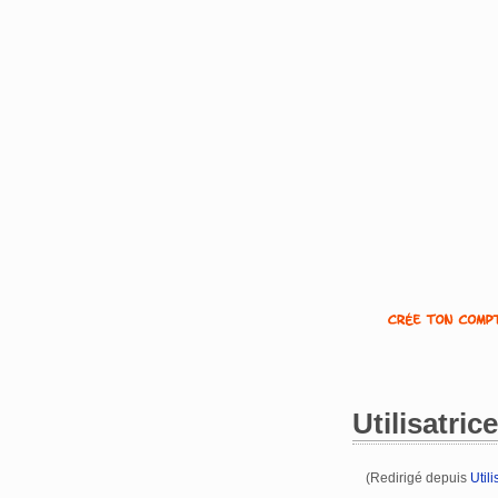
Utilisatric
(Redirigé depuis
Util
Aller à :
navigation
,