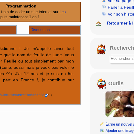
Voir sa page 
Programmation
Parler à Feui
n train de coder un site internet sur
Les
Voir son histo
puis maintenant 1 an !
Retourner à l
Discussion
Recherch
kidienne ! Je m'appelle ainsi tout
e que le nom de feuille de Lune. Vous
r Feuille ou tout simplement par mon
Lune, aussi mais je veux pas voler le
es ^^). J'ai 12 ans et je suis en 5e.
e part en France !, je contribue sur
Outils
rg/wiki/Utilisatrice:Banana66*
* )
Écrire un nouvel a
Ajouter une imag