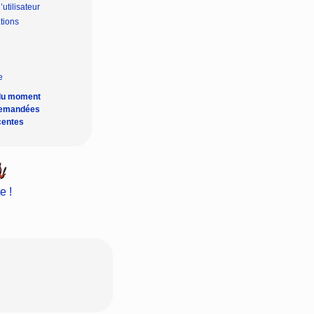
’utilisateur
tions
du moment
demandées
centes
e !