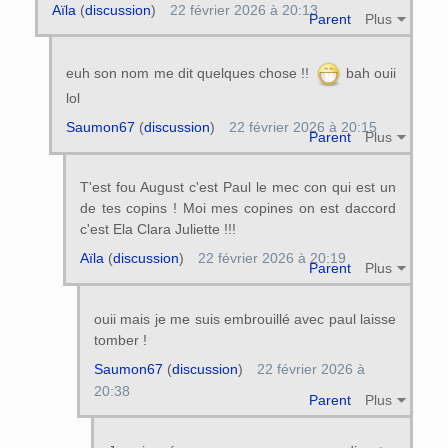
Aïla
(
discussion
)
22 février 2026 à 20:13
Parent
Plus
euh son nom me dit quelques chose !!
bah ouii
lol
Saumon67
(
discussion
)
22 février 2026 à 20:15
Parent
Plus
T'est fou August c'est Paul le mec con qui est un
de tes copins ! Moi mes copines on est daccord
c'est Ela Clara Juliette !!!
Aïla
(
discussion
)
22 février 2026 à 20:19
Parent
Plus
ouii mais je me suis embrouillé avec paul laisse
tomber !
Saumon67
(
discussion
)
22 février 2026 à
20:38
Parent
Plus