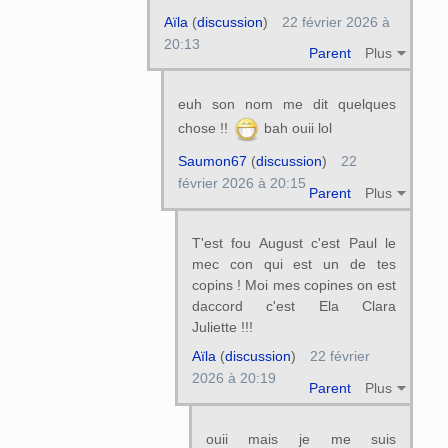
Aïla
(
discussion
)
22 février 2026 à
20:13
Parent
Plus
euh son nom me dit quelques
chose !!
bah ouii lol
Saumon67
(
discussion
)
22
février 2026 à 20:15
Parent
Plus
T'est fou August c'est Paul le
mec con qui est un de tes
copins ! Moi mes copines on est
daccord c'est Ela Clara
Juliette !!!
Aïla
(
discussion
)
22 février
2026 à 20:19
Parent
Plus
ouii mais je me suis