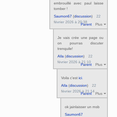
embrouillé avec paul laisse
tomber !
Saumon67
(
discussion
)
22
février 2026 à 20:38
Parent
Plus
Je vais crée une page ou
on pourras discuter
trenquile!
Aïla
(
discussion
)
22
février 2026 à 21:10
Parent
Plus
Voila c'est
ici
.
Aïla
(
discussion
)
22
février 2026 à 21:14
Parent
Plus
ok jainlaisser un msb
Saumon67