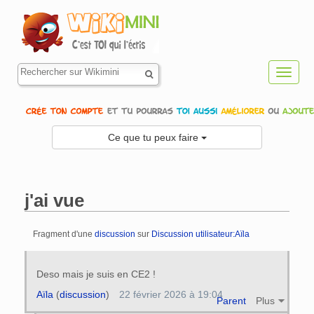
Toggl
navig
Ce que tu peux faire
j'ai vue
Fragment d'une
discussion
sur
Discussion utilisateur:Aïla
Aller à :
navigation
,
rechercher
Deso mais je suis en CE2 !
Aïla
(
discussion
)
22 février 2026 à 19:04
Parent
Plus