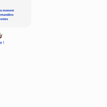
du moment
demandées
centes
e !