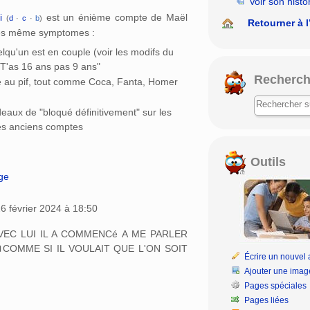
Voir son histo
‎
est un énième compte de Maël
(
d
·
c
·
b
)
Retourner à l
les même symptomes :
lqu'un est en couple (voir les modifs du
 "T'as 16 ans pas 9 ans"
Recherch
 au pif, tout comme Coca, Fanta, Homer
deaux de "bloqué définitivement" sur les
es anciens comptes
Outils
age
6 février 2024 à 18:50
AVEC LUI IL A COMMENCé A ME PARLER
COMME SI IL VOULAIT QUE L'ON SOIT
Écrire un nouvel a
Ajouter une imag
Pages spéciales
Pages liées