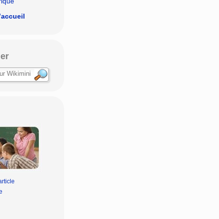
rique
’accueil
er
rticle
e