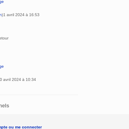
age
n
)
1 avril 2024 à 16:53
retour
age
0 avril 2024 à 10:34
nels
mpte ou me connecter