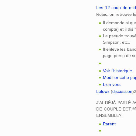
Les 12 coup de midi
Robic, on retrouve 
Il demande si que
compte) et il dis
Le pseudo trouvé
Simpson, etc..
Il enlève les ban
page perso de s
Voir l’historique
Modifier cette p
Lien vers
Lolowz
(
discussion
)
2
J'AI DÉJÀ PARLÉ 
DE COUPLE ECT.
ENSEMBLE?!
Parent