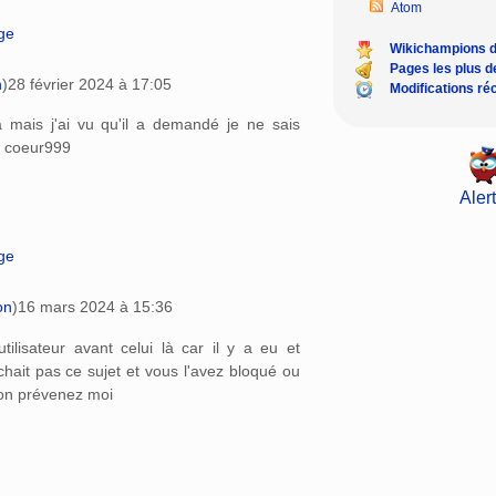
Atom
age
Wikichampions 
Pages les plus 
n
)
28 février 2024 à 17:05
Modifications ré
a mais j'ai vu qu'il a demandé je ne sais
à coeur999
Alert
age
on
)
16 mars 2024 à 15:36
tilisateur avant celui là car il y a eu et
chait pas ce sujet et vous l'avez bloqué ou
non prévenez moi