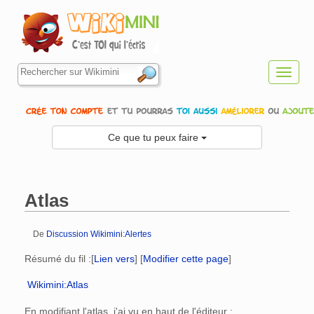
Toggl
navig
Ce que tu peux faire
Atlas
De
Discussion Wikimini:Alertes
Aller à :
navigation
,
rechercher
Résumé du fil :
[
Lien vers
] [
Modifier cette page
]
Wikimini:Atlas
En modifiant l'atlas, j'ai vu en haut de l'éditeur :