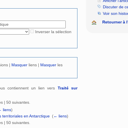
Afficher l’artic
rechercher
Discuter de c
Voir son histo
Retourner à l
Inverser la sélection
sions |
Masquer
liens |
Masquer
les
ous contiennent un lien vers
Traité sur
s | 50 suivantes.
 liens
)
territoriales en Antarctique
‎
(
← liens
)
s | 50 suivantes.