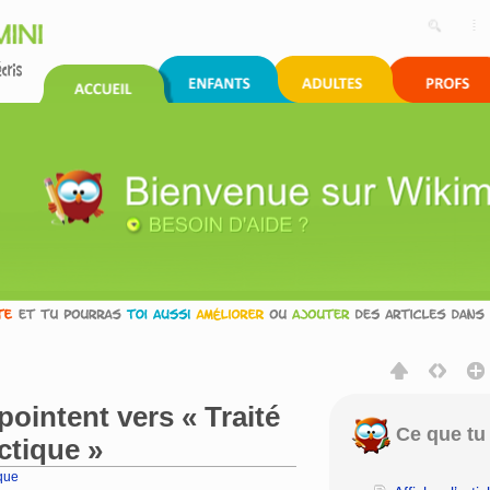
pointent vers « Traité
Ce que tu 
ctique »
ique