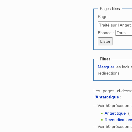
Aller à :
navigation
,
Pages liées
Page :
Espace :
Filtres
Masquer
les inclu
redirections
Les pages ci-dess
l'Antarctique
:
-- Voir 50 précédente
Antarctique
‎
(
←
Revendications 
-- Voir 50 précédente