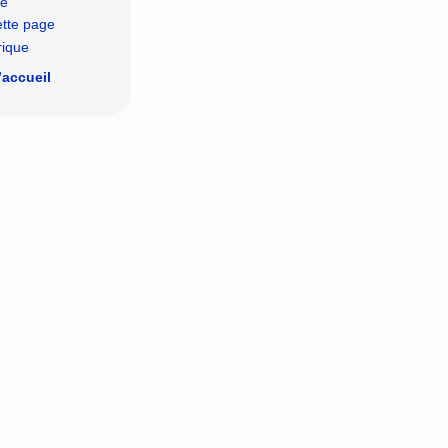
le
ette page
rique
’accueil