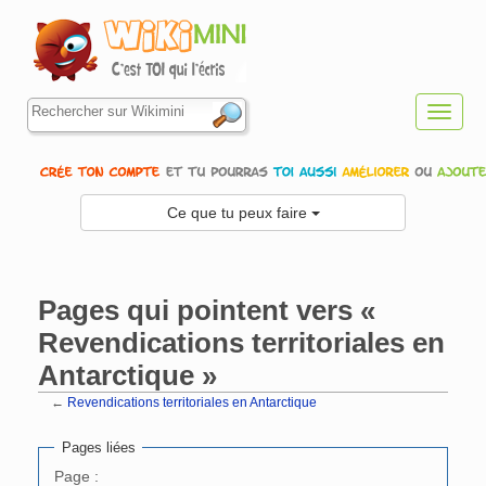
Toggl
navig
Ce que tu peux faire
Pages qui pointent vers «
Revendications territoriales en
Antarctique »
←
Revendications territoriales en Antarctique
Aller à :
navigation
,
rechercher
Pages liées
Page :