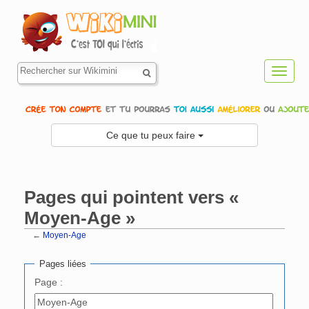
Toggl
navig
Ce que tu peux faire
Pages qui pointent vers «
Moyen-Age »
←
Moyen-Age
Aller à :
navigation
,
rechercher
Pages liées
Page :