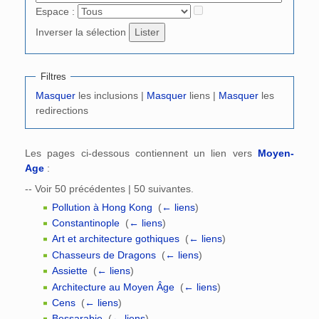
Espace :
Inverser la sélection
Filtres
Masquer
les inclusions |
Masquer
liens |
Masquer
les
redirections
Les pages ci-dessous contiennent un lien vers
Moyen-
Age
:
-- Voir 50 précédentes | 50 suivantes.
Pollution à Hong Kong
‎
(
← liens
)
Constantinople
‎
(
← liens
)
Art et architecture gothiques
‎
(
← liens
)
Chasseurs de Dragons
‎
(
← liens
)
Assiette
‎
(
← liens
)
Architecture au Moyen Âge
‎
(
← liens
)
Cens
‎
(
← liens
)
Bessarabie
‎
(
← liens
)