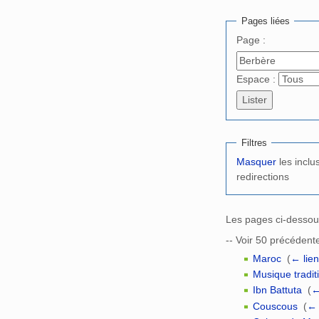
Aller à :
navigation
,
Pages liées
Page :
Espace :
Filtres
Masquer
les inclu
redirections
Les pages ci-dessou
-- Voir 50 précédente
Maroc
‎
(
← lie
Musique tradit
Ibn Battuta
‎
(
←
Couscous
‎
(
← 