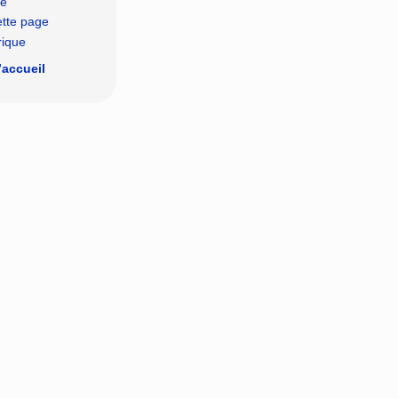
le
ette page
rique
’accueil