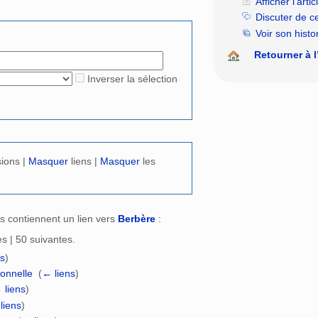
Afficher l’artic
rechercher
Discuter de c
Voir son histo
Retourner à l
Inverser la sélection
sions |
Masquer
liens |
Masquer
les
s contiennent un lien vers
Berbère
:
s | 50 suivantes.
ns
)
ionnelle
‎
(
← liens
)
 liens
)
liens
)