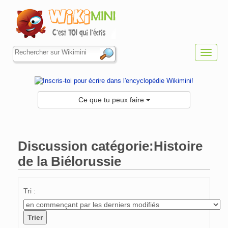
Toggl
navig
Ce que tu peux faire
Discussion catégorie:Histoire
de la Biélorussie
Aller à :
navigation
,
rechercher
Tri :