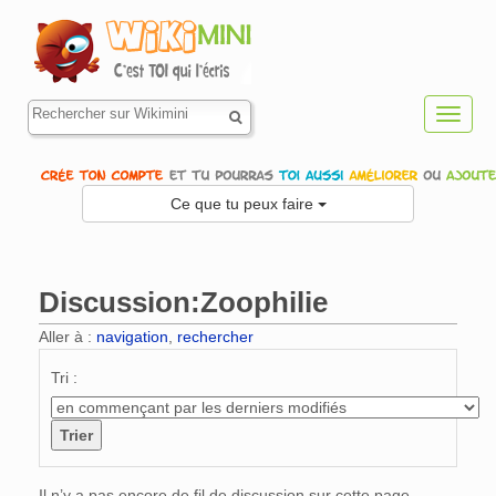
Toggl
navig
Ce que tu peux faire
Discussion:Zoophilie
Aller à :
navigation
,
rechercher
Tri :
Il n’y a pas encore de fil de discussion sur cette page.