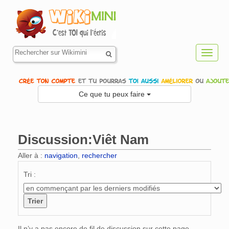
Toggl
navig
Ce que tu peux faire
Discussion:Viêt Nam
Aller à :
navigation
,
rechercher
Tri :
Il n’y a pas encore de fil de discussion sur cette page.