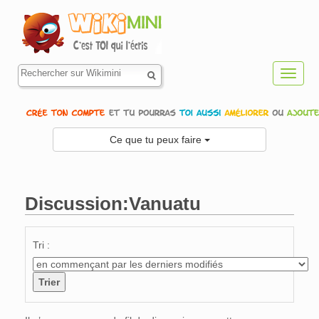
Toggl
navig
Ce que tu peux faire
Discussion:Vanuatu
Aller à :
navigation
,
rechercher
Tri :