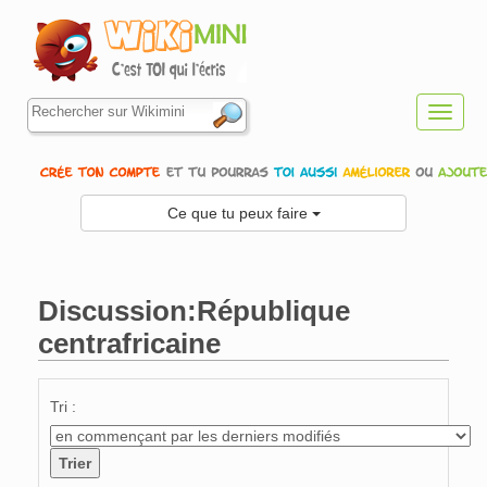
Toggl
navig
Ce que tu peux faire
Discussion:République
centrafricaine
Aller à :
navigation
,
rechercher
Tri :