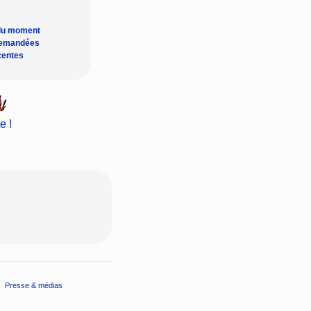
du moment
demandées
centes
e !
Presse & médias