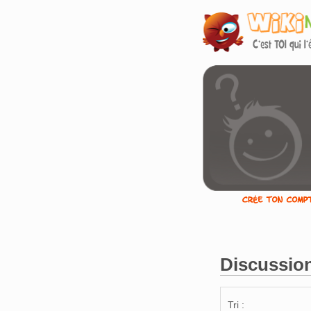
Discussio
Aller à :
navigation
,
Tri :