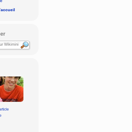
le
’accueil
er
rticle
e