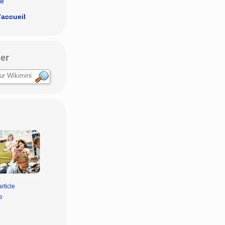
le
’accueil
er
rticle
e