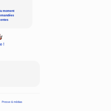
du moment
demandées
centes
e !
Presse & médias