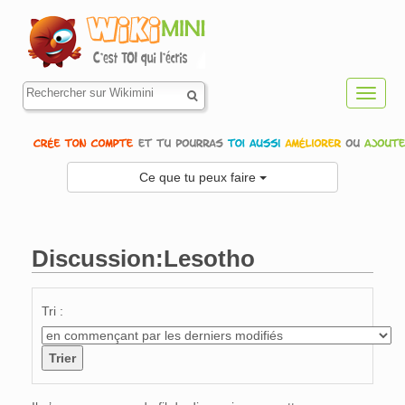
Toggl
navig
Ce que tu peux faire
Discussion:Lesotho
Aller à :
navigation
,
rechercher
Tri :