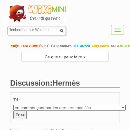
Toggl
navig
Ce que tu peux faire
Discussion:Hermès
Aller à :
navigation
,
rechercher
Tri :