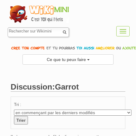
Toggl
navig
Ce que tu peux faire
Discussion:Garrot
Aller à :
navigation
,
rechercher
Tri :