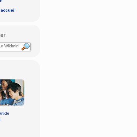
le
’accueil
er
rticle
e