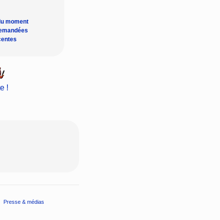
du moment
demandées
centes
e !
Presse & médias