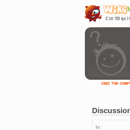
Discussion
Aller à :
navigation
,
Tri :