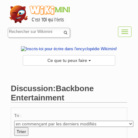
Toggl
navig
Ce que tu peux faire
Discussion:Backbone
Entertainment
Aller à :
navigation
,
rechercher
Tri :