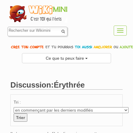
Toggl
navig
Ce que tu peux faire
Discussion:Érythrée
Aller à :
navigation
,
rechercher
Tri :