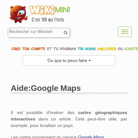
Toggl
navig
Ce que tu peux faire
Aide:Google Maps
Aller à :
navigation
,
rechercher
Il est possible d'insérer des
cartes géographiques
interactives
dans un article. Cela peut-être utile, par
exemple, pour localiser un pays.
Les cartes proviennent du service
Google Maps
.