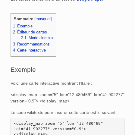
Sommaire
[
masquer
]
1
Exemple
2
Éditeur de cartes
2.1
Mode d'emploi
3
Recommandations
4
Carte interactive
Exemple
Voici une carte interactive montrant l'Italie :
<display_map zoom="5" lon="12.480469" lat="41.902277"
version="0.9"> </display_map>
Le code wikitexte pour insérer cette carte est le suivant :
<display_map zoom="5" lon="12.480469"

lat="41.902277" version="0.9">

</display_map> 