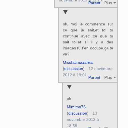
novembre 2012 à 11:23
Parent
Plus
ok. moi je commence sur
ce que je sait,et toi tu
continue avec ce que tu
sait toi.et si il y a des
images tu t'en occupe.ça te
va?
Missfatimazahra
(
discussion
)
12 novembre
2012 à 19:01
Parent
Plus
ok .
Mimimo76
(
discussion
)
13
novembre 2012 à
18:58