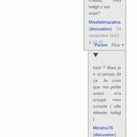
n'AIME PAS
twilgh,c'est
vrais?
Missfatimazahra
(
discussion
)
14
novembre 2012
à 18:41
Parent
Plus
hein ? Mais je
n ai jamais dit
ça. Je crois
que ma petite
soeur m'a
ursupé mon
compte ( elle
déteste twiligt
)
Mimimo76
(
discussion
)