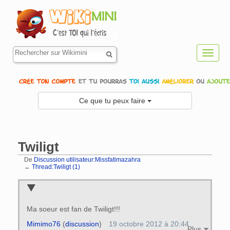
Toggl
navig
Ce que tu peux faire
Twiligt
De
Discussion utilisateur:Missfatimazahra
←
Thread:Twiligt (1)
Aller à :
navigation
,
rechercher
Ma soeur est fan de Twiligt!!!
Mimimo76
(
discussion
)
19 octobre 2012 à 20:44
Plus