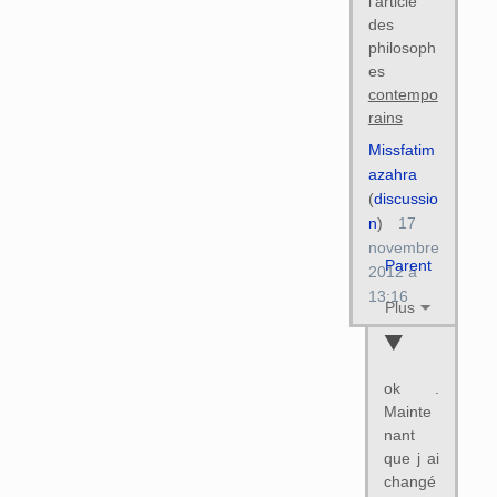
l'article
des
philosoph
es
contempo
rains
Missfatim
azahra
(
discussio
n
)
17
novembre
Parent
2012 à
13:16
Plus
ok .
Mainte
nant
que j ai
changé