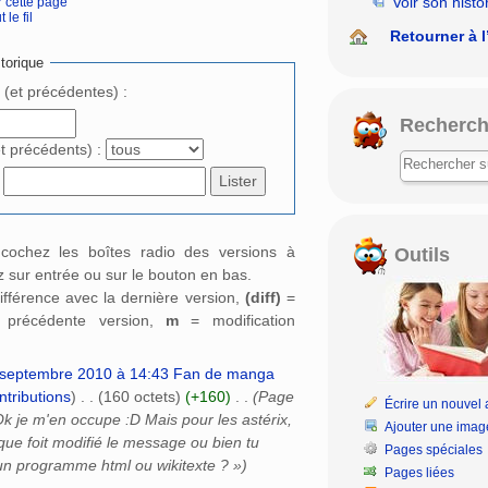
Voir son histo
r cette page
 le fil
rechercher
Retourner à l
torique
e (et précédentes) :
Recherch
et précédents) :
: cochez les boîtes radio des versions à
Outils
 sur entrée ou sur le bouton en bas.
ifférence avec la dernière version,
(diff)
=
a précédente version,
m
= modification
septembre 2010 à 14:43
‎
Fan de manga
ntributions
)
‎
. .
(160 octets)
(+160)
‎
. .
(Page
Écrire un nouvel a
k je m'en occupe :D Mais pour les astérix,
Ajouter une imag
aque foit modifié le message ou bien tu
Pages spéciales
 un programme html ou wikitexte ? »)
Pages liées