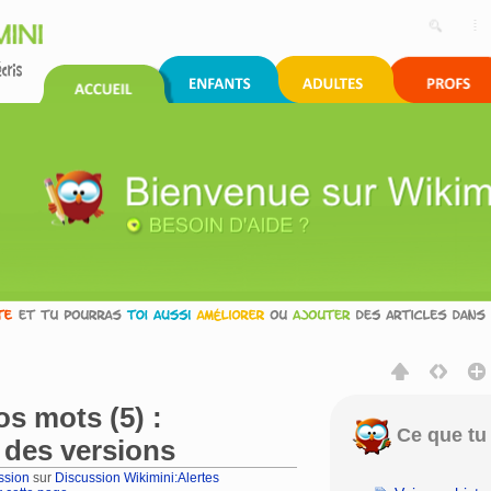
s mots (5) :
Ce que tu 
 des versions
ssion
sur
Discussion Wikimini:Alertes