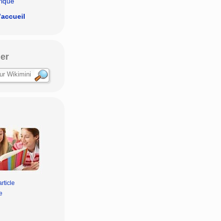
rique
’accueil
er
rticle
e