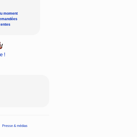
du moment
demandées
centes
e !
Presse & médias