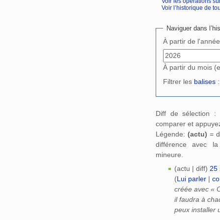
Voir les opérations su
Voir l’historique de tout
Aller à :
navigation
,
Naviguer dans l’his
À partir de l'anné
À partir du mois (
Filtrer les
balises
:
Diff de sélection 
comparer et appuyez
Légende:
(actu)
= d
différence avec l
mineure.
(actu | diff)
25 
(
Lui parler
|
co
créée avec « O
il faudra à ch
peux installer