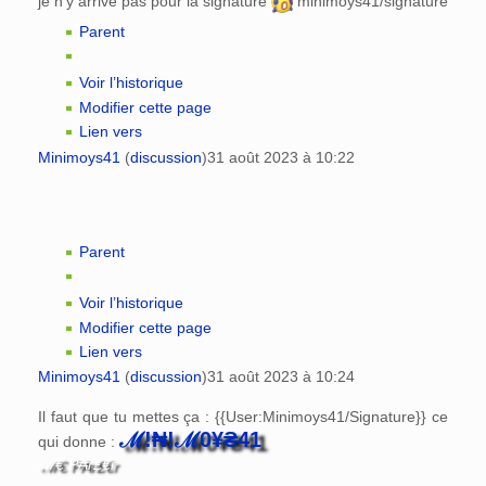
je n'y arrive pas pour la signature
minimoys41/signature
Parent
Voir l’historique
Modifier cette page
Lien vers
Minimoys41
(
discussion
)
31 août 2023 à 10:22
Parent
Voir l’historique
Modifier cette page
Lien vers
Minimoys41
(
discussion
)
31 août 2023 à 10:24
Il faut que tu mettes ça : {{User:Minimoys41/Signature}} ce
ℳ!₦!ℳ0¥₴41
qui donne :
ℳ€ P₳r₤€r