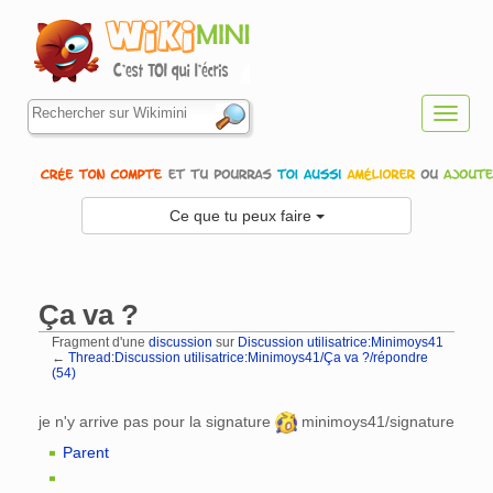
Toggl
navig
Ce que tu peux faire
Ça va ?
Fragment d'une
discussion
sur
Discussion utilisatrice:Minimoys41
←
Thread:Discussion utilisatrice:Minimoys41/Ça va ?/répondre
(54)
Aller à :
navigation
,
rechercher
je n'y arrive pas pour la signature
minimoys41/signature
Parent