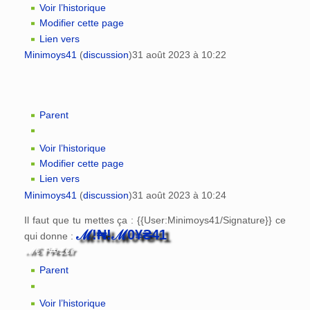
Voir l’historique
Modifier cette page
Lien vers
Minimoys41
(
discussion
)
31 août 2023 à 10:22
Parent
Voir l’historique
Modifier cette page
Lien vers
Minimoys41
(
discussion
)
31 août 2023 à 10:24
Il faut que tu mettes ça : {{User:Minimoys41/Signature}} ce
ℳ!₦!ℳ0¥₴41
qui donne :
ℳ€ P₳r₤€r
Parent
Voir l’historique