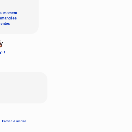
du moment
demandées
centes
e !
Presse & médias