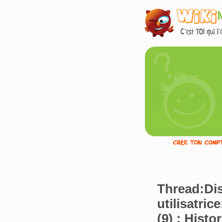
Thread:Di
utilisatri
(9) : Hist