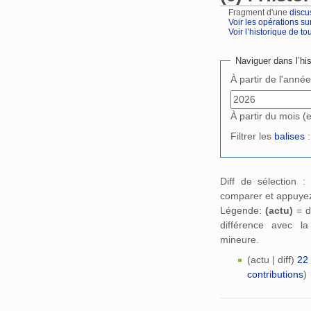
Fragment d'une
discu
Voir les opérations su
Voir l’historique de tout
Aller à :
navigation
,
Naviguer dans l’his
À partir de l'anné
À partir du mois (
Filtrer les
balises
:
Diff de sélection 
comparer et appuyez
Légende:
(actu)
= d
différence avec l
mineure.
(actu | diff)
22 
contributions
)