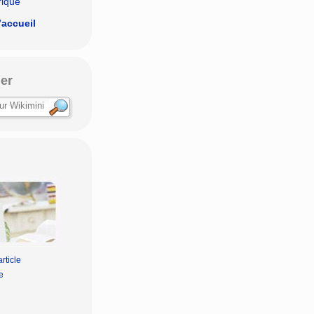
rique
’accueil
er
rticle
e