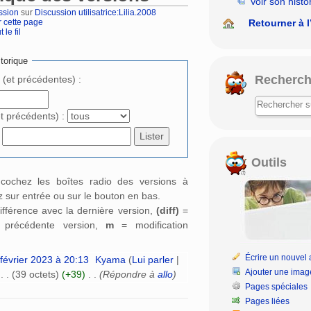
Voir son histo
ssion
sur
Discussion utilisatrice:Lilia.2008
Retourner à l
r cette page
 le fil
rechercher
torique
Recherch
e (et précédentes) :
et précédents) :
Outils
: cochez les boîtes radio des versions à
 sur entrée ou sur le bouton en bas.
ifférence avec la dernière version,
(diff)
=
a précédente version,
m
= modification
Écrire un nouvel a
février 2023 à 20:13
‎
Kyama
(
Lui parler
|
Ajouter une imag
‎
. .
(39 octets)
(+39)
‎
. .
(Répondre à
allo
)
Pages spéciales
Pages liées