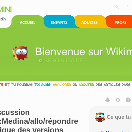
scussion
Ce que tu 
ce:Medina/allo/répondre
orique des versions