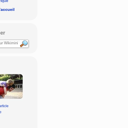
rique
’accueil
er
rticle
e