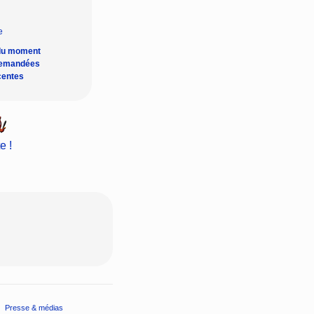
du moment
demandées
centes
e !
Presse & médias