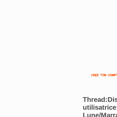
Thread:Di
utilisatric
Lune/Marra