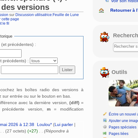
Voir son histo
 des versions
Retourner à l
ssion
sur
Discussion utilisatrice:Feuille de Lune
r cette page
 le fil
rechercher
Recherch
torique
e (et précédentes) :
et précédents) :
Outils
: cochez les boîtes radio des versions à
 sur entrée ou sur le bouton en bas.
ifférence avec la dernière version,
(diff)
=
a précédente version,
m
= modification
Écrire un nouvel a
Ajouter une imag
 mai 2026 à 12:38
‎
Loulou*
(
Lui parler
|
Pages spéciales
‎
. .
(27 octets)
(+27)
‎
. .
(Répondre à
Pages liées