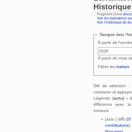
Historique
Fragment d'une
discu
Voir les opérations su
Voir l’historique de tout
Aller à :
navigation
,
Naviguer dans l’his
À partir de l'anné
À partir du mois (
Filtrer les
balises
:
Diff de sélection 
comparer et appuyez
Légende:
(actu)
= d
différence avec l
mineure.
(actu | diff)
20
contributions
)
Marraine
)