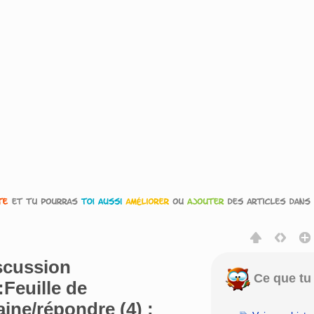
scussion
Ce que tu 
e:Feuille de
ine/répondre (4) :