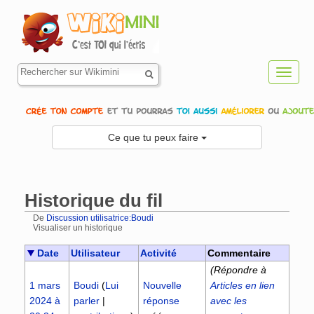
Toggl
navig
Ce que tu peux faire
Historique du fil
De
Discussion utilisatrice:Boudi
Visualiser un historique
Aller à :
navigation
,
rechercher
Date
Utilisateur
Activité
Commentaire
(Répondre à
1 mars
Boudi
(
Lui
Nouvelle
Articles en lien
2024 à
parler
|
réponse
avec les