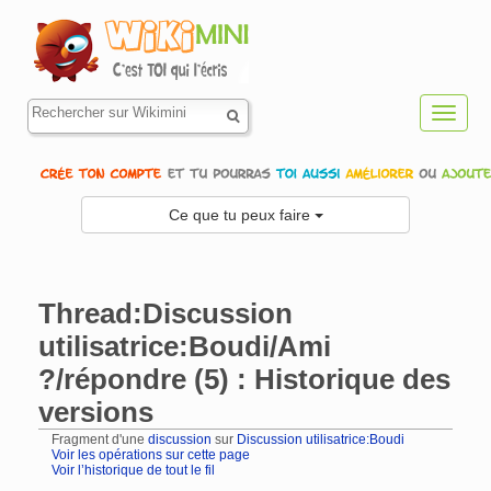
Toggl
navig
Ce que tu peux faire
Thread:Discussion
utilisatrice:Boudi/Ami
?/répondre (5) : Historique des
versions
Fragment d'une
discussion
sur
Discussion utilisatrice:Boudi
Voir les opérations sur cette page
Voir l’historique de tout le fil
Aller à :
navigation
,
rechercher