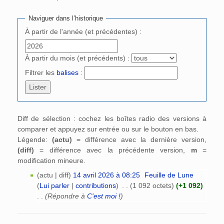
Aller à :
navigation
,
rechercher
Naviguer dans l’historique
À partir de l'année (et précédentes) :
À partir du mois (et précédents) :
Filtrer les
balises
:
Diff de sélection : cochez les boîtes radio des versions à
comparer et appuyez sur entrée ou sur le bouton en bas.
Légende:
(actu)
= différence avec la dernière version,
(diff)
= différence avec la précédente version,
m
=
modification mineure.
(actu | diff)
14 avril 2026 à 08:25
‎
Feuille de Lune
(
Lui parler
|
contributions
)
‎
. .
(1 092 octets)
(+1 092)
. .
(Répondre à
C'est moi !
)