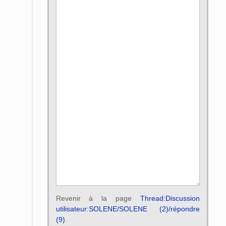
Revenir à la page
Thread:Discussion
utilisateur:SOLENE/SOLENE (2)/répondre
(9)
.