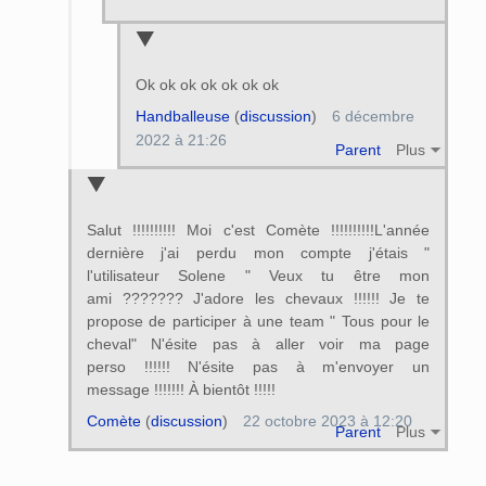
Ok ok ok ok ok ok ok
Handballeuse
(
discussion
)
6 décembre
2022 à 21:26
Parent
Plus
Salut !!!!!!!!!! Moi c'est Comète !!!!!!!!!!L'année
dernière j'ai perdu mon compte j'étais "
l'utilisateur Solene " Veux tu être mon
ami ??????? J'adore les chevaux !!!!!! Je te
propose de participer à une team " Tous pour le
cheval" N'ésite pas à aller voir ma page
perso !!!!!! N'ésite pas à m'envoyer un
message !!!!!!! À bientôt !!!!!
Comète
(
discussion
)
22 octobre 2023 à 12:20
Parent
Plus