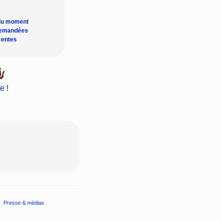
du moment
demandées
centes
e !
Presse & médias