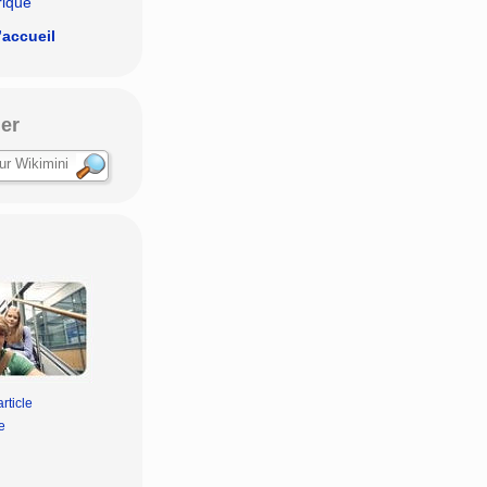
rique
’accueil
er
rticle
e