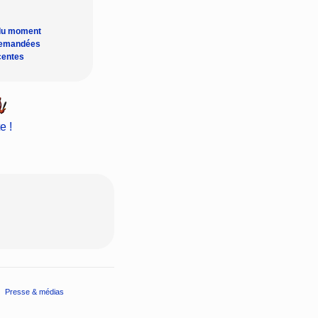
du moment
demandées
centes
e !
Presse & médias