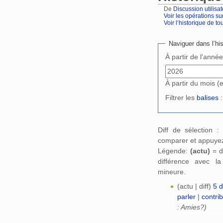
De
Discussion utilis
Voir les opérations su
Voir l’historique de tout
Aller à :
navigation
,
Naviguer dans l’his
À partir de l'anné
À partir du mois (
Filtrer les
balises
:
Diff de sélection 
comparer et appuyez
Légende:
(actu)
= d
différence avec l
mineure.
(actu | diff)
5 
parler
|
contri
: Amies?)