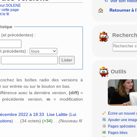
Voir son histo
ateur:SOLENE
Retourner à l
r cette page
 le fil
rechercher
torique
Recherch
e (et précédentes) :
et précédents) :
Outils
: cochez les boîtes radio des versions à
 sur entrée ou sur le bouton en bas.
ifférence avec la dernière version,
(diff)
=
a précédente version,
m
= modification
Écrire un nouvel a
décembre 2022 à 18:33
‎
Lise Lalitte
(
Lui
Ajouter une imag
butions
)
‎
. .
(34 octets)
(+34)
‎
. .
(Nouveau fil
Pages spéciales
Pages liées