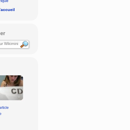
rique
’accueil
er
rticle
e