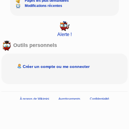
Pages les plus demandées
Modifications récentes
Alerte !
Outils personnels
Créer un compte ou me connecter
À propos de Wikimini
Avertissements
Confidentialité
Accessibilité
Droits d'utilisation
Presse & médias
Wikimini, l’
encyclopédie pour enfants
écrite
par les enfants
|
Partagé sur l’
Hepicerie - Ressources pédagogiques