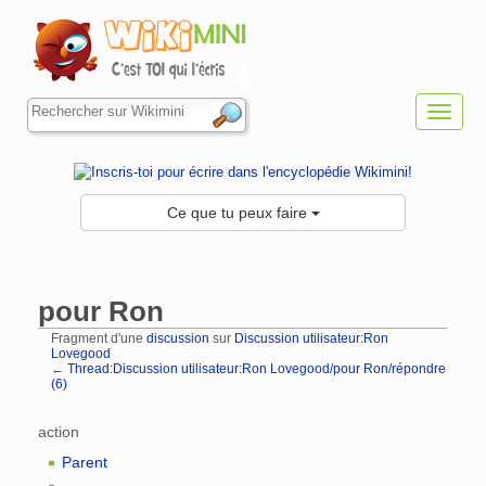
Toggl
navig
Ce que tu peux faire
pour Ron
Fragment d'une
discussion
sur
Discussion utilisateur:Ron
Lovegood
←
Thread:Discussion utilisateur:Ron Lovegood/pour Ron/répondre
(6)
Aller à :
navigation
,
rechercher
action
Parent