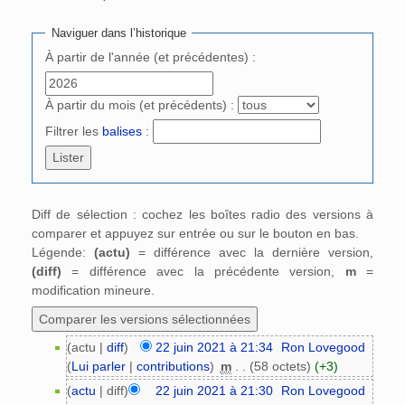
Aller à :
navigation
,
rechercher
Naviguer dans l’historique
À partir de l'année (et précédentes) :
À partir du mois (et précédents) :
Filtrer les
balises
:
Diff de sélection : cochez les boîtes radio des versions à
comparer et appuyez sur entrée ou sur le bouton en bas.
Légende:
(actu)
= différence avec la dernière version,
(diff)
= différence avec la précédente version,
m
=
modification mineure.
(actu |
diff
)
22 juin 2021 à 21:34
‎
Ron Lovegood
(
Lui parler
|
contributions
)
‎
m
. .
(58 octets)
(+3)
(
actu
| diff)
22 juin 2021 à 21:30
‎
Ron Lovegood