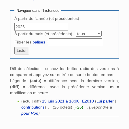
Aller à :
navigation
,
rechercher
Naviguer dans l’historique
À partir de l'année (et précédentes) :
À partir du mois (et précédents) :
Filtrer les
balises
:
Diff de sélection : cochez les boîtes radio des versions à
comparer et appuyez sur entrée ou sur le bouton en bas.
Légende:
(actu)
= différence avec la dernière version,
(diff)
= différence avec la précédente version,
m
=
modification mineure.
(actu | diff)
19 juin 2021 à 18:00
‎
E2010
(
Lui parler
|
contributions
)
‎
. .
(26 octets)
(+26)
‎
. .
(Répondre à
pour Ron
)