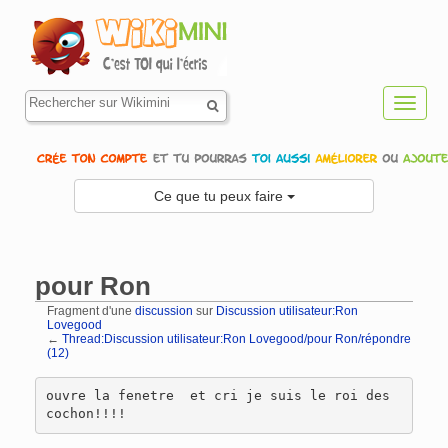
Toggl
navig
Ce que tu peux faire
pour Ron
Fragment d'une
discussion
sur
Discussion utilisateur:Ron
Lovegood
←
Thread:Discussion utilisateur:Ron Lovegood/pour Ron/répondre
(12)
Aller à :
navigation
,
rechercher
ouvre la fenetre  et cri je suis le roi des 