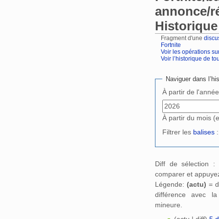
annonce/ré
Historique
Fragment d'une
discu
Fortnite
Voir les opérations su
Voir l’historique de tout
Aller à :
navigation
,
Naviguer dans l’his
À partir de l'anné
À partir du mois (
Filtrer les
balises
:
Diff de sélection 
comparer et appuyez
Légende:
(actu)
= d
différence avec l
mineure.