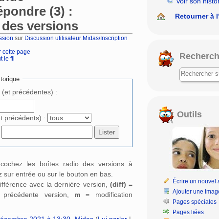
Voir son histo
pondre (3) :
Retourner à l
 des versions
ssion
sur
Discussion utilisateur:Midas/Inscription
r cette page
Recherch
 le fil
rechercher
torique
e (et précédentes) :
Outils
et précédents) :
: cochez les boîtes radio des versions à
 sur entrée ou sur le bouton en bas.
Écrire un nouvel a
ifférence avec la dernière version,
(diff)
=
Ajouter une imag
a précédente version,
m
= modification
Pages spéciales
Pages liées