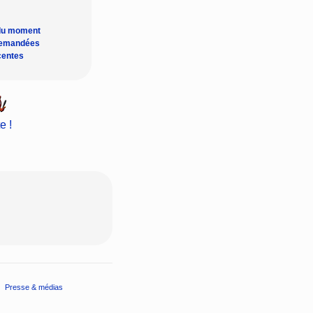
du moment
demandées
centes
e !
Presse & médias