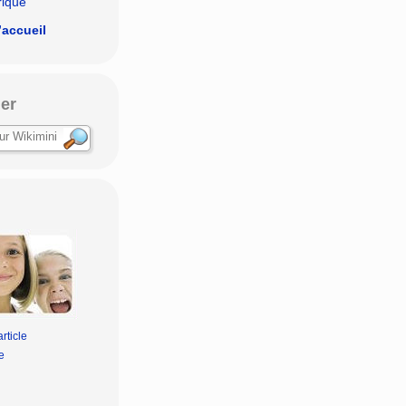
rique
’accueil
er
rticle
e