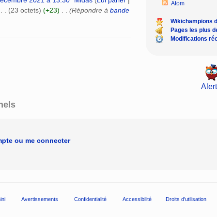
décembre 2021 à 13:30
‎
Midas
(
Lui parler
|
Atom
‎
. .
(23 octets)
(+23)
‎
. .
(Répondre à
bande
Wikichampions 
Pages les plus 
Modifications ré
Alert
nels
mpte ou me connecter
ini
Avertissements
Confidentialité
Accessibilité
Droits d'utilisation