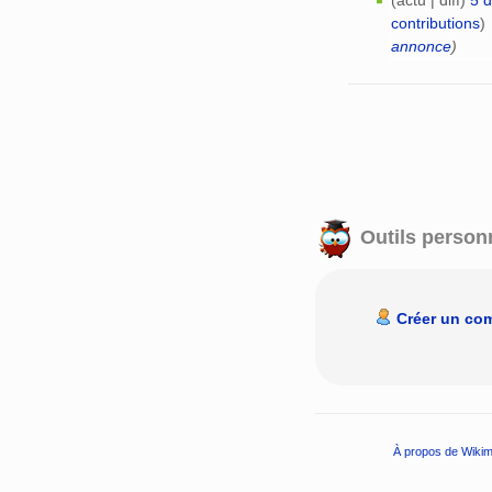
(actu | diff)
5 
contributions
)
annonce
)
Outils person
Créer un co
À propos de Wikim