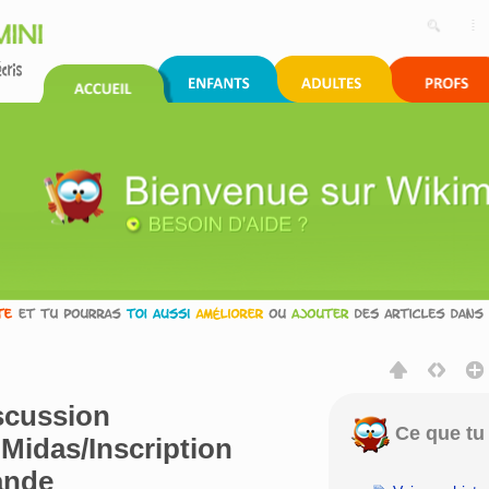
scussion
Ce que tu 
:Midas/Inscription
ande