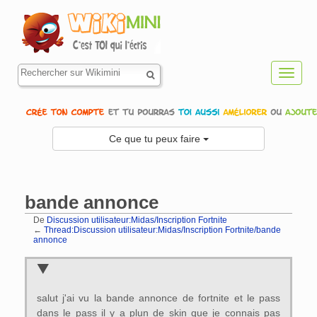
Toggl
navig
Ce que tu peux faire
bande annonce
De
Discussion utilisateur:Midas/Inscription Fortnite
←
Thread:Discussion utilisateur:Midas/Inscription Fortnite/bande
annonce
Aller à :
navigation
,
rechercher
salut j'ai vu la bande annonce de fortnite et le pass
dans le pass il y a plun de skin que je connais pas