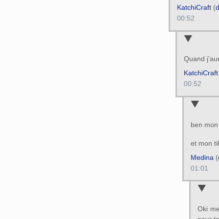
KatchiCraft
(
d
00:52
Quand j'aur
KatchiCraft
00:52
ben mon
et mon ti
Medina
(
01:01
Oki me
pour to