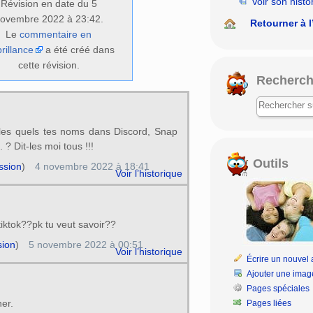
Voir son histo
Révision en date du 5
ovembre 2022 à 23:42.
Retourner à l
Le
commentaire en
rillance
a été créé dans
cette révision.
Recherch
 les quels tes noms dans Discord, Snap
. ? Dit-les moi tous !!!
Outils
ssion
)
4 novembre 2022 à 18:41
Voir l’historique
tiktok??pk tu veut savoir??
sion
)
5 novembre 2022 à 00:51
Voir l’historique
Écrire un nouvel a
Ajouter une imag
Pages spéciales
er.
Pages liées