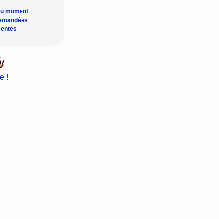
du moment
demandées
centes
e !