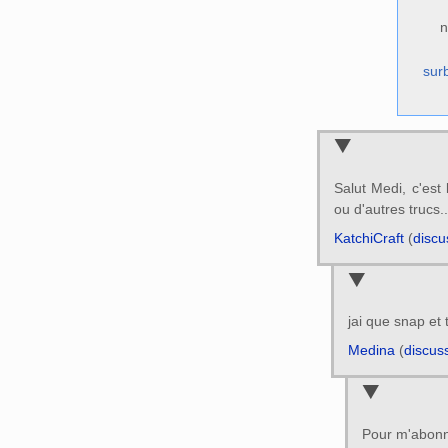
n
surb
Salut Medi, c'est
ou d'autres trucs..
KatchiCraft
(
discu
jai que snap et 
Medina
(
discus
Pour m'abonn