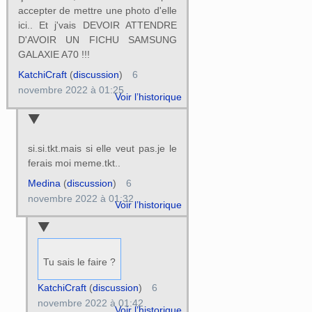
accepter de mettre une photo d'elle
ici.. Et j'vais DEVOIR ATTENDRE
D'AVOIR UN FICHU SAMSUNG
GALAXIE A70 !!!
KatchiCraft
(
discussion
)
6
novembre 2022 à 01:25
Voir l’historique
si.si.tkt.mais si elle veut pas.je le
ferais moi meme.tkt..
Medina
(
discussion
)
6
novembre 2022 à 01:32
Voir l’historique
Tu sais le faire ?
KatchiCraft
(
discussion
)
6
novembre 2022 à 01:42
Voir l’historique