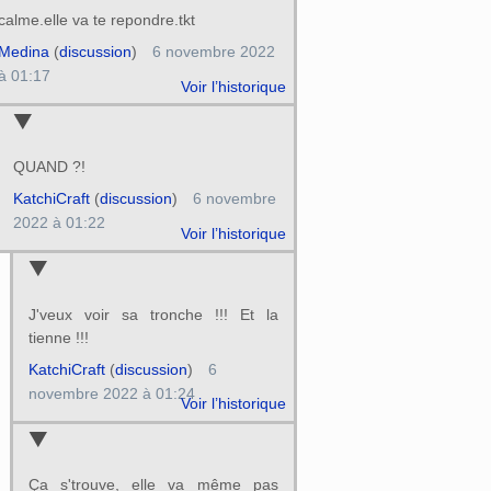
calme.elle va te repondre.tkt
Medina
(
discussion
)
6 novembre 2022
à 01:17
Voir l’historique
QUAND ?!
KatchiCraft
(
discussion
)
6 novembre
2022 à 01:22
Voir l’historique
J'veux voir sa tronche !!! Et la
tienne !!!
KatchiCraft
(
discussion
)
6
novembre 2022 à 01:24
Voir l’historique
Ça s'trouve, elle va même pas