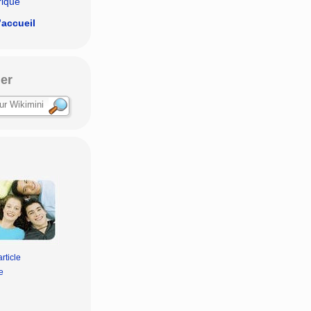
rique
’accueil
er
rticle
e