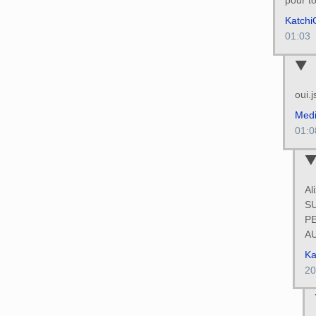
Katchi
01:03
oui.j
Med
01:0
Al
S
PE
AU
Ka
20