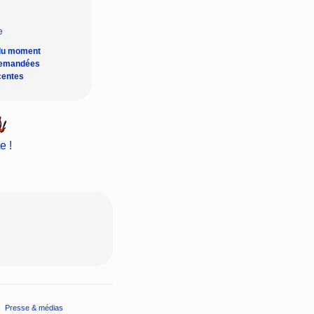
du moment
demandées
centes
e !
Presse & médias