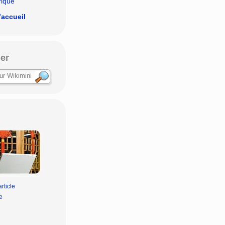
rique
’accueil
er
rticle
e