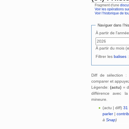
Fragment d'une
discu
Voir les opérations su
Voir l’historique de tout
Aller à :
navigation
,
Naviguer dans l’his
À partir de l'anné
À partir du mois (
Filtrer les
balises
:
Diff de sélection 
comparer et appuyez
Légende:
(actu)
= d
différence avec l
mineure.
(actu | diff)
31
parler
|
contri
à
Snap
)