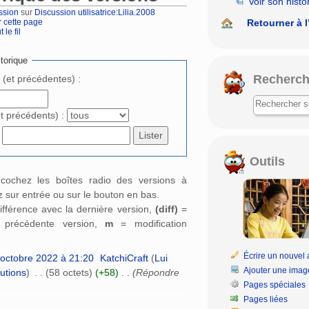
Voir son histo
ssion
sur
Discussion utilisatrice:Lilia.2008
Retourner à l
r cette page
 le fil
rechercher
torique
Recherch
e (et précédentes) :
et précédents) :
Outils
: cochez les boîtes radio des versions à
 sur entrée ou sur le bouton en bas.
ifférence avec la dernière version,
(diff)
=
a précédente version,
m
= modification
Écrire un nouvel a
 octobre 2022 à 21:20
‎
KatchiCraft
(
Lui
Ajouter une imag
butions
)
‎
. .
(58 octets)
(+58)
‎
. .
(Répondre
Pages spéciales
Pages liées