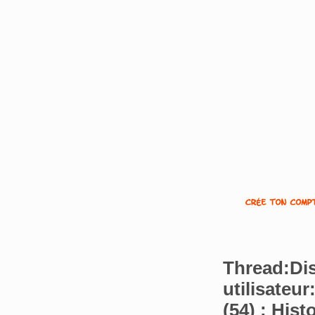
Thread:Di
utilisateu
(54) : His