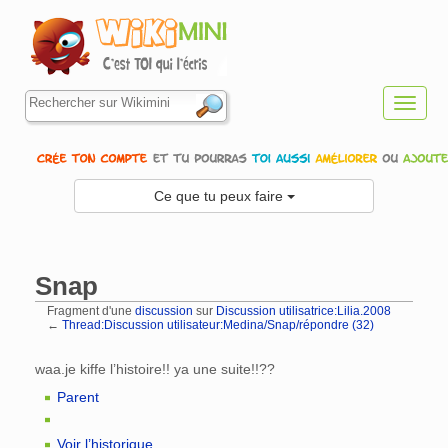
Toggl
navig
Ce que tu peux faire
Snap
Fragment d'une
discussion
sur
Discussion utilisatrice:Lilia.2008
←
Thread:Discussion utilisateur:Medina/Snap/répondre (32)
Aller à :
navigation
,
rechercher
waa.je kiffe l’histoire!! ya une suite!!??
Parent
Voir l’historique