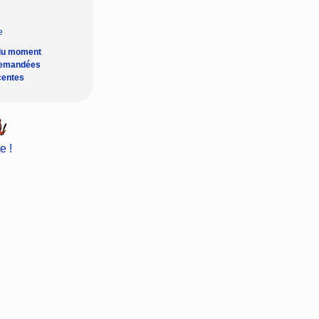
du moment
demandées
centes
e !