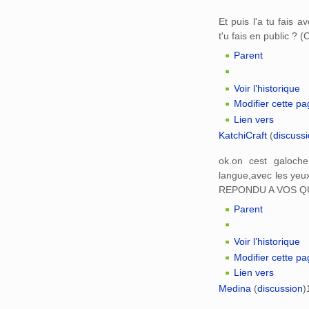
Et puis l'a tu fais 
t'u fais en public ? (
Parent
Voir l’historique
Modifier cette p
Lien vers
KatchiCraft
(
discuss
ok.on cest galoch
langue,avec les yeux 
REPONDU A VOS Q
Parent
Voir l’historique
Modifier cette p
Lien vers
Medina
(
discussion
)