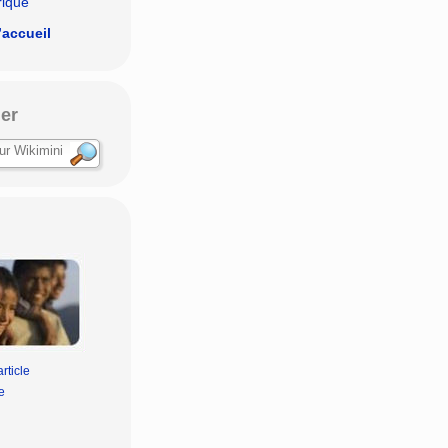
rique
’accueil
er
rticle
e