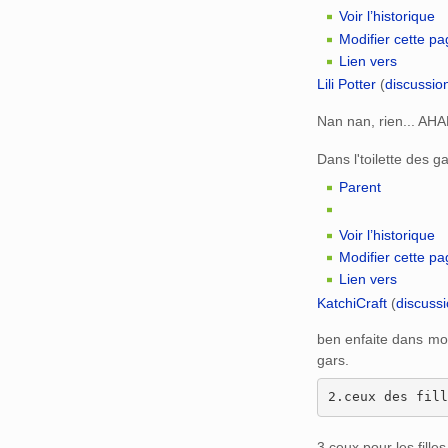
Voir l’historique
Modifier cette p
Lien vers
Lili Potter
(
discussio
Nan nan, rien... AH
Dans l'toilette des g
Parent
Voir l’historique
Modifier cette p
Lien vers
KatchiCraft
(
discuss
ben enfaite dans mon 
gars.
3.ceux pour les filles