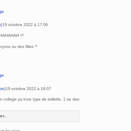
age
n
)
19 octobre 2022 à 17:06
AHAHAHAH !!!
arçons ou des filles ?
age
ion
)
19 octobre 2022 à 18:07
college ya trois type de toillette. 1.se des
 et les gars.