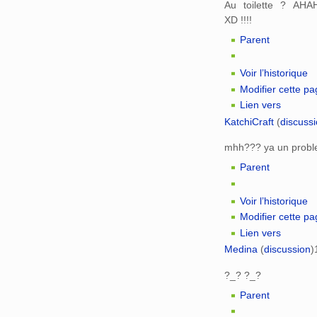
Au toilette ? A
XD !!!!
Parent
Voir l’historique
Modifier cette p
Lien vers
KatchiCraft
(
discuss
mhh??? ya un probl
Parent
Voir l’historique
Modifier cette p
Lien vers
Medina
(
discussion
)
?_? ?_?
Parent