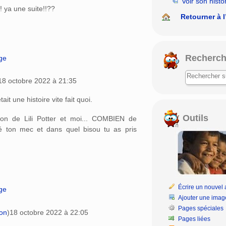
Voir son histo
e!! ya une suite!!??
Retourner à l
Recherch
age
18 octobre 2022 à 21:35
tait une histoire vite fait quoi.
Outils
on de Lili Potter et moi... COMBIEN de
é ton mec et dans quel bisou tu as pris
Écrire un nouvel a
age
Ajouter une imag
Pages spéciales
ion
)
18 octobre 2022 à 22:05
Pages liées