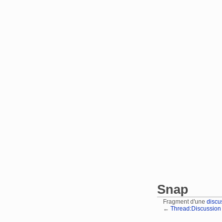
Snap
Fragment d'une
discu
←
Thread:Discussion 
Aller à :
navigation
,