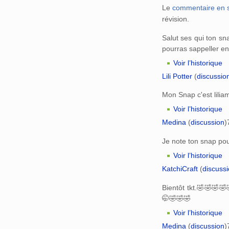
Le
commentaire en s
révision.
Salut ses qui ton s
pourras sappeller en
Voir l’historique
Lili Potter
(
discussio
Mon Snap c'est lili
Voir l’historique
Medina
(
discussion
)
Je note ton snap pour
Voir l’historique
KatchiCraft
(
discuss
Bientôt tkt.🤣🤣🤣
🤭🤣🤣🤣
Voir l’historique
Medina
(
discussion
)