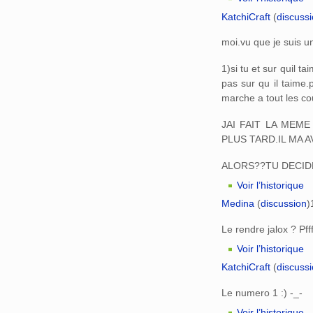
KatchiCraft
(
discuss
moi.vu que je suis u
1)si tu et sur quil ta
pas sur qu il taime.
marche a tout les co
JAI FAIT LA MEM
PLUS TARD.IL MA 
ALORS??TU DECIDE
Voir l’historique
Medina
(
discussion
)
Le rendre jalox ? Pff
Voir l’historique
KatchiCraft
(
discuss
Le numero 1 :) -_-
Voir l’historique