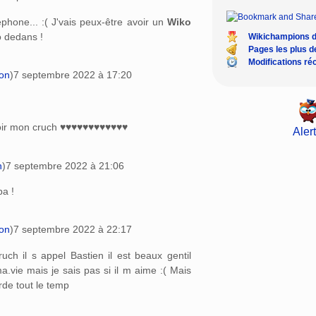
phone... :( J'vais peux-être avoir un
Wiko
o dedans !
Wikichampions 
Pages les plus 
Modifications ré
ion
)
7 septembre 2022 à 17:20
voir mon cruch ♥♥♥♥♥♥♥♥♥♥♥♥
Alert
n
)
7 septembre 2022 à 21:06
a !
ion
)
7 septembre 2022 à 22:17
uch il s appel Bastien il est beaux gentil
ma.vie mais je sais pas si il m aime :( Mais
rde tout le temp