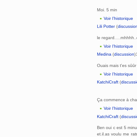
Moi. 5 min
Voir l’historique
Lili Potter
(
discussio
le regard.....mhhhh.
Voir l’historique
Medina
(
discussion
)
Ouais mais t'es sûûr
Voir l’historique
KatchiCraft
(
discuss
Ça commence à chauf
Voir l’historique
KatchiCraft
(
discuss
Ben oui c est 5 minute
et.il.as voulu me ra