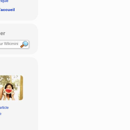
rique
’accueil
er
rticle
e