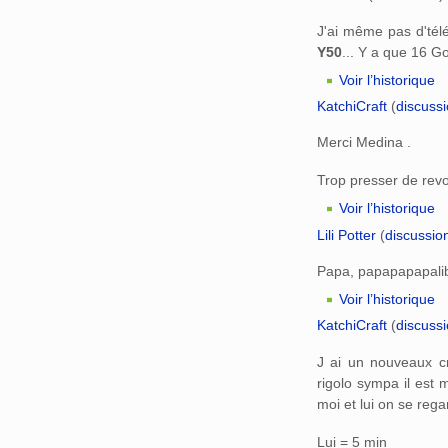
J'ai même pas d'télé
Y50
... Y a que 16 G
Voir l’historique
KatchiCraft
(
discuss
Merci Medina .
Trop presser de re
Voir l’historique
Lili Potter
(
discussio
Papa, papapapapalib
Voir l’historique
KatchiCraft
(
discuss
J ai un nouveaux cr
rigolo sympa il est 
moi et lui on se rega
Lui = 5 min