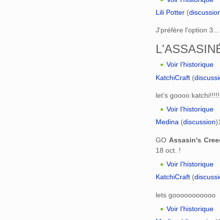
Lili Potter
(
discussio
J'préfère l'option 3...
L'ASSASINÉ 
Voir l’historique
KatchiCraft
(
discuss
let‘s goooo katchi!!!!!
Voir l’historique
Medina
(
discussion
)
GO
Assasin's Cree
18 oct. !
Voir l’historique
KatchiCraft
(
discuss
lets gooooooooooo
Voir l’historique