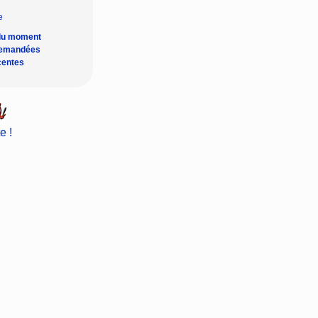
du moment
demandées
centes
e !