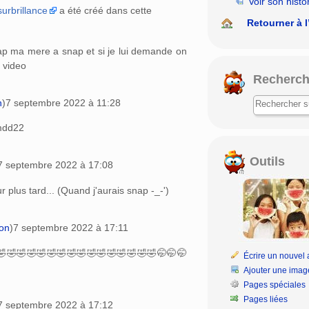
Voir son histo
urbrillance
a été créé dans cette
Retourner à l
nap ma mere a snap et si je lui demande on
 video
Recherch
n
)
7 septembre 2022 à 11:28
amdd22
Outils
7 septembre 2022 à 17:08
 plus tard... (Quand j'aurais snap -_-')
ion
)
7 septembre 2022 à 17:11
🤣🤣🤣🤣🤣🤣🤣🤣🤣🤣🤣🤣🤣🤣🤣🤣🤣🤭🤭🤭
Écrire un nouvel a
Ajouter une imag
Pages spéciales
Pages liées
7 septembre 2022 à 17:12