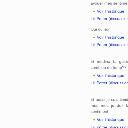
avouer mes sentime
Voir l’historique
Lili Potter
(
discussio
Oui ou non
Voir l’historique
Lili Potter
(
discussio
Et medina ta galo
combien de temp??
Voir l’historique
Lili Potter
(
discussio
Et aussi je suis tim
mes mec je doit f
sentiment
Voir l’historique
Lili Potter
(
discussio