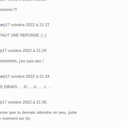
ssssss !!!
ion
)
17 octobre 2022 à 21:27
FAUT UNE REPONSE :) :(
n
)
17 octobre 2022 à 21:29
hhhhhhh, j'en sais rien !
ion
)
17 octobre 2022 à 21:34
IRAIS .... O......U.......I.....
n
)
17 octobre 2022 à 21:36
pense que tu devrais attendre un peu, juste
h vraiment sur toj.