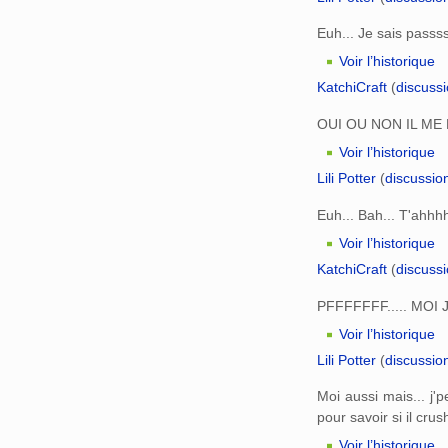
Euh... Je sais passss
Voir l’historique
KatchiCraft
(
discuss
OUI OU NON IL ME 
Voir l’historique
Lili Potter
(
discussio
Euh... Bah... T'ahhhh
Voir l’historique
KatchiCraft
(
discuss
PFFFFFFF..... MOI JE D
Voir l’historique
Lili Potter
(
discussio
Moi aussi mais... j'
pour savoir si il crus
Voir l’historique